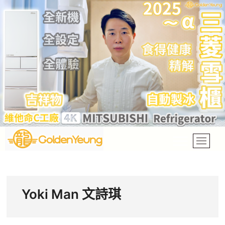
Skip
to
content
M
e
Golden Yeung
GOLDEN YEUNG 楊洲龍
n
u
B
Yoki Man 文詩琪
u
t
t