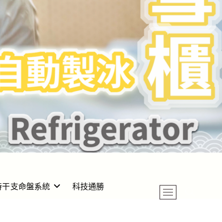
時干支命盤系統
科技通勝
M
e
n