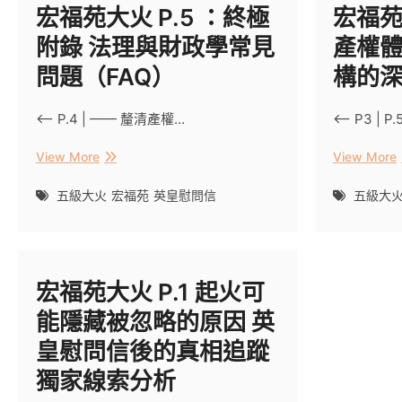
宏福苑大火 P.5 ：終極
宏福苑
附錄 法理與財政學常見
產權
問題（FAQ）
構的
<– P.4 | —— 釐清產權…
<– P3 | 
宏
View More
View More
福
苑
五級大火
宏福苑
英皇慰問信
五級大
大
火
P.5
：
宏福苑大火 P.1 起火可
終
極
能隱藏被忽略的原因 英
附
錄
皇慰問信後的真相追蹤
法
獨家線索分析
理
與