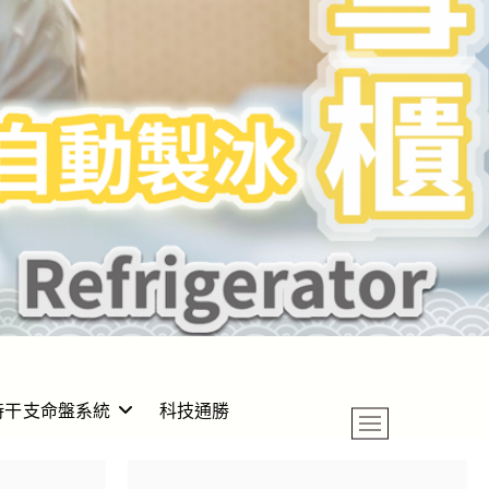
時干支命盤系統
科技通勝
M
e
n