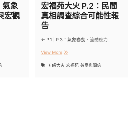
u
：氣象
宏福苑大火 P.2：民間
B
與宏觀
真相調查綜合可能性報
u
t
告
t
o
<- P.1 | P.3：氣象聯動、流體應力…
n
宏
View More
福
苑
信
五級大火
宏福苑
英皇慰問信
大
火
P.2：
民
間
真
相
調
查
綜
合