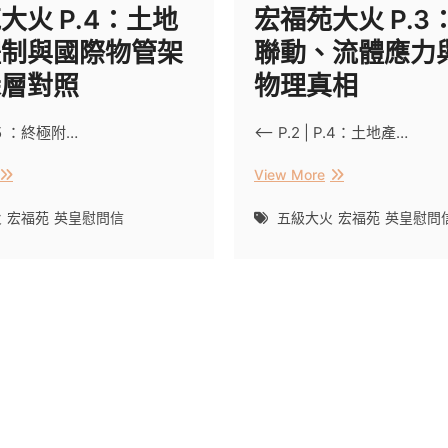
大火 P.4：土地
宏福苑大火 P.3
體制與國際物管架
聯動、流體應力
深層對照
物理真相
P.5 ：終極附…
<– P.2 | P.4：土地產…
宏
宏
View More
福
福
苑
苑
火
宏福苑
英皇慰問信
五級大火
宏福苑
英皇慰問
大
大
火
火
P.4：
P.3：
土
氣
地
象
產
聯
權
動、
體
流
制
體
與
應
國
力