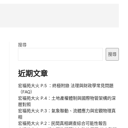
u
B
u
t
t
o
n
搜尋
搜尋
近期文章
宏福苑大火 P.5 ：終極附錄 法理與財政學常見問題
（FAQ）
宏福苑大火 P.4：土地產權體制與國際物管架構的深
層對照
宏福苑大火 P.3：氣象聯動、流體應力與宏觀物理真
相
宏福苑大火 P.2：民間真相調查綜合可能性報告