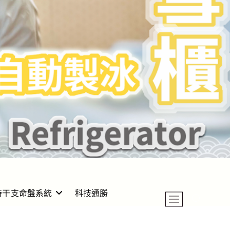
時干支命盤系統
科技通勝
M
e
n