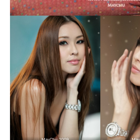
MayChu 2009
May