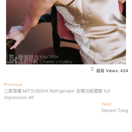
觀看 Views:
434
文
Previous
Previous
post:
三菱雪櫃 MITSUBISHI Refrigerator 全機功能體驗 full
章
impression 4K
導
Next
Next
post:
Decem Tong
覽