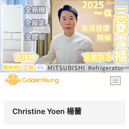
Skip
to
content
M
e
Golden Yeung
GOLDEN YEUNG 楊洲龍
n
u
B
Christine Yoen 楊蕾
u
t
t